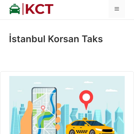
İçeriğe
MENÜ
atla
İstanbul Korsan Taks