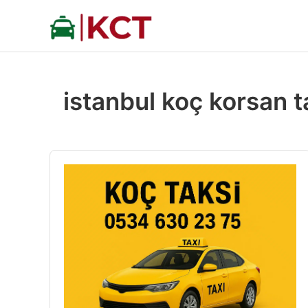
İçeriğe
atla
istanbul koç korsan t