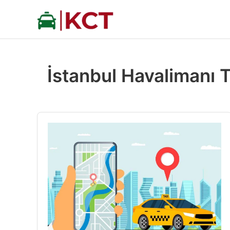
İçeriğe
atla
İstanbul Havalimanı 