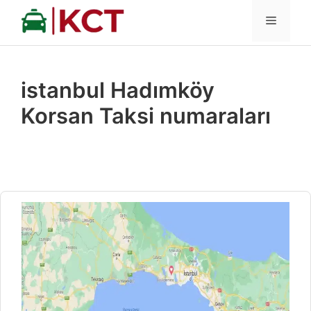
İçeriğe
MENÜ
atla
istanbul Hadımköy
Korsan Taksi numaraları