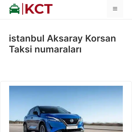
İçeriğe
MENÜ
atla
istanbul Aksaray Korsan
Taksi numaraları