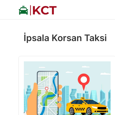
İçeriğe
atla
İpsala Korsan Taksi