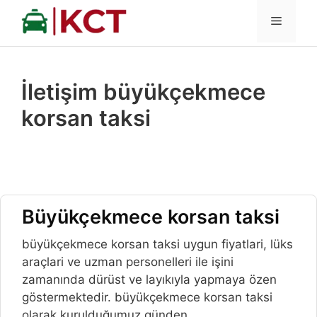
İçeriğe
MENÜ
atla
İletişim büyükçekmece
korsan taksi
Büyükçekmece korsan taksi
büyükçekmece korsan taksi uygun fiyatlari, lüks
araçlari ve uzman personelleri ile işini
zamanında dürüst ve layıkıyla yapmaya özen
göstermektedir. büyükçekmece korsan taksi
olarak kurulduğumuz günden