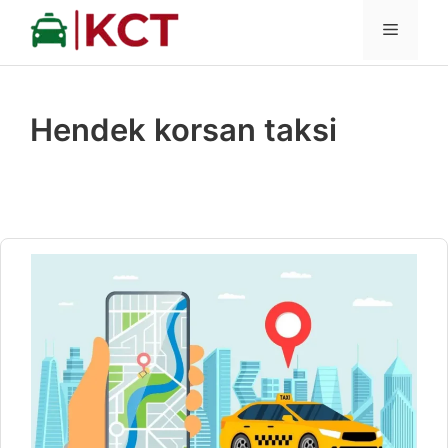
İçeriğe
MENÜ
atla
Hendek korsan taksi