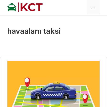
İçeriğe
MENÜ
atla
havaalanı taksi