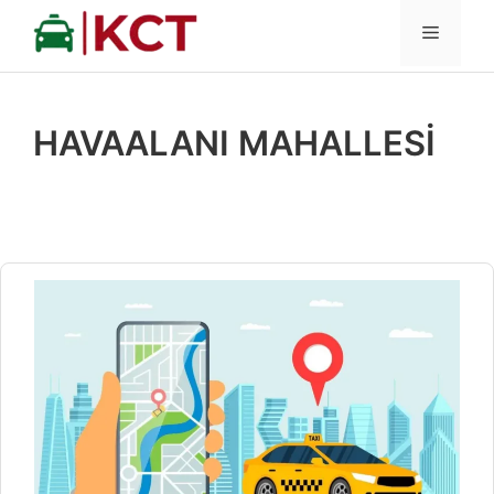
İçeriğe
MENÜ
atla
HAVAALANI MAHALLESİ