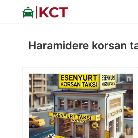
İçeriğe
atla
Haramidere korsan t