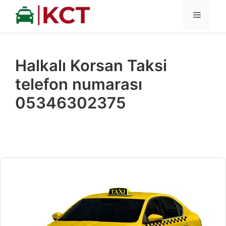
İçeriğe
MENÜ
atla
Halkalı Korsan Taksi
telefon numarası
05346302375