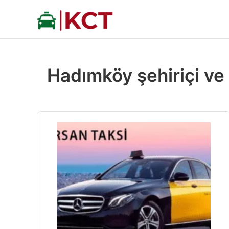
İçeriğe
atla
Hadımköy şehiriçi ve 