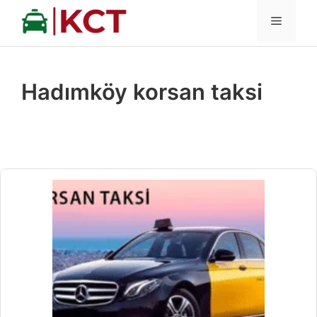
İçeriğe
MENÜ
atla
Hadımköy korsan taksi