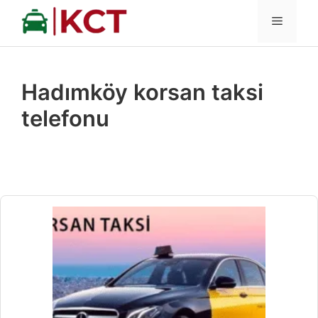
İçeriğe
MENÜ
atla
Hadımköy korsan taksi
telefonu