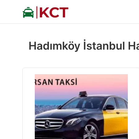
İçeriğe
atla
Hadımköy İstanbul Ha