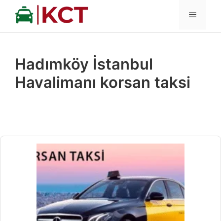
İçeriğe
MENÜ
atla
Hadımköy İstanbul
Havalimanı korsan taksi