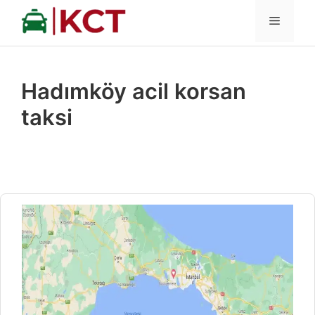
İçeriğe
MENÜ
atla
Hadımköy acil korsan
taksi