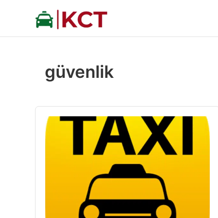
İçeriğe
atla
güvenlik