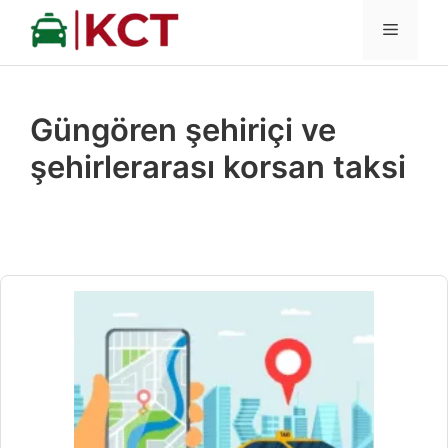
İçeriğe
MENÜ
atla
Güngören şehiriçi ve
şehirlerarası korsan taksi