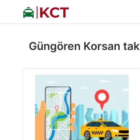
İçeriğe
atla
Güngören Korsan taks