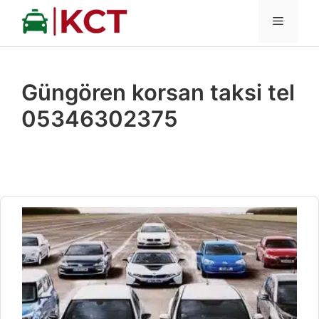
İçeriğe
MENÜ
atla
Güngören korsan taksi tel
05346302375