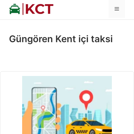
İçeriğe
MENÜ
atla
Güngören Kent içi taksi