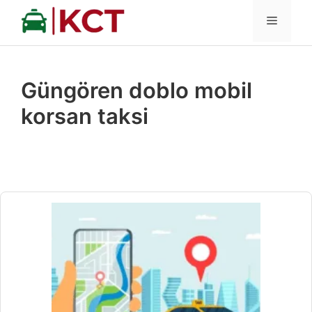
İçeriğe
MENÜ
atla
Güngören doblo mobil
korsan taksi