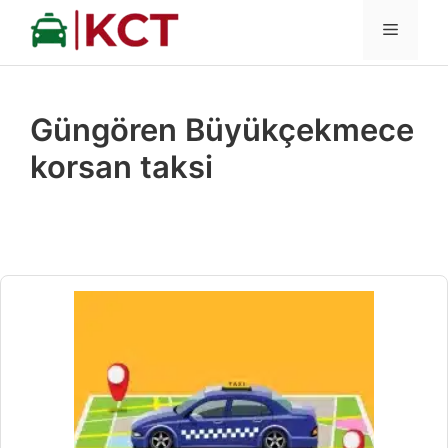
İçeriğe
MENÜ
atla
Güngören Büyükçekmece
korsan taksi