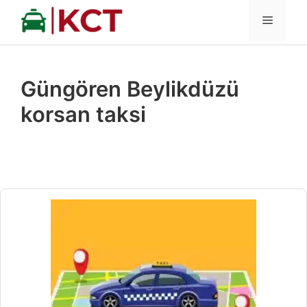
İçeriğe
MENÜ
atla
Güngören Beylikdüzü
korsan taksi