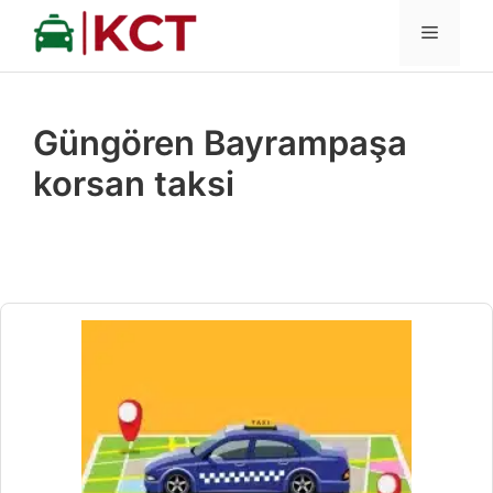
İçeriğe
MENÜ
atla
Güngören Bayrampaşa
korsan taksi