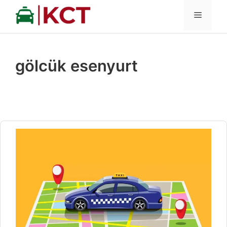
İçeriğe
MENÜ
atla
gölcük esenyurt