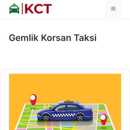
İçeriğe
MENÜ
atla
Gemlik Korsan Taksi