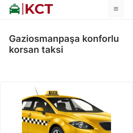
İçeriğe
MENÜ
atla
Gaziosmanpaşa konforlu
korsan taksi