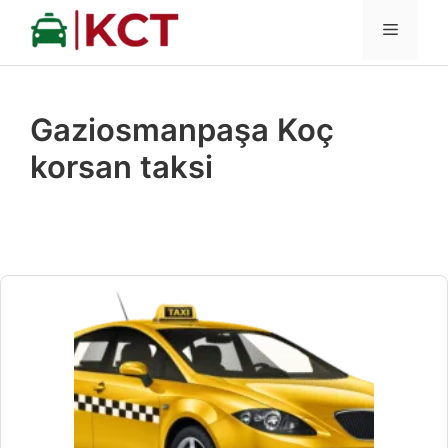
İçeriğe
MENÜ
atla
Gaziosmanpaşa Koç
korsan taksi