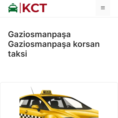
İçeriğe
MENÜ
atla
Gaziosmanpaşa
Gaziosmanpaşa korsan
taksi