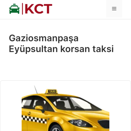
İçeriğe
MENÜ
atla
Gaziosmanpaşa
Eyüpsultan korsan taksi