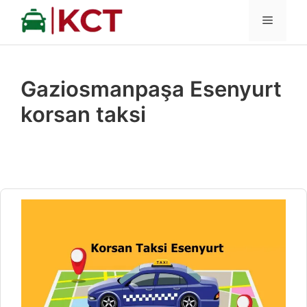
İçeriğe
MENÜ
atla
Gaziosmanpaşa Esenyurt
korsan taksi