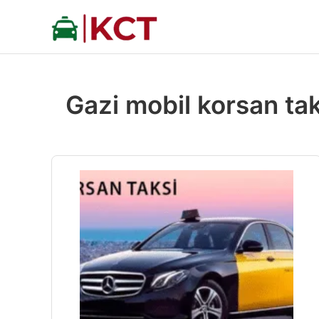
İçeriğe
atla
Gazi mobil korsan tak