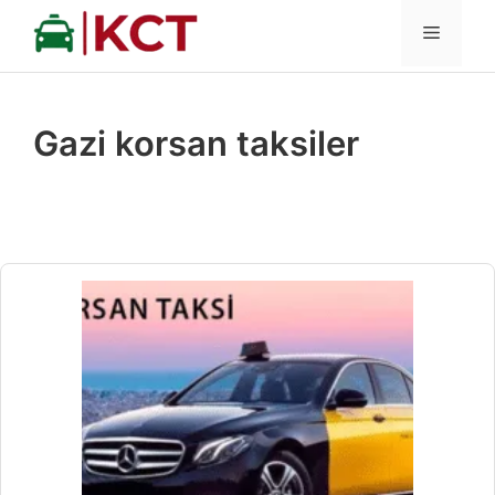
İçeriğe
MENÜ
atla
Gazi korsan taksiler