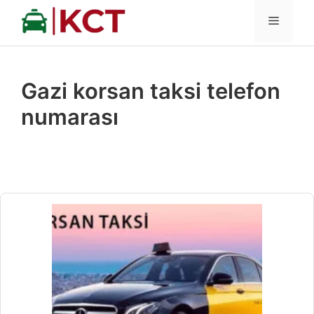
İçeriğe
MENÜ
atla
Gazi korsan taksi telefon
numarası