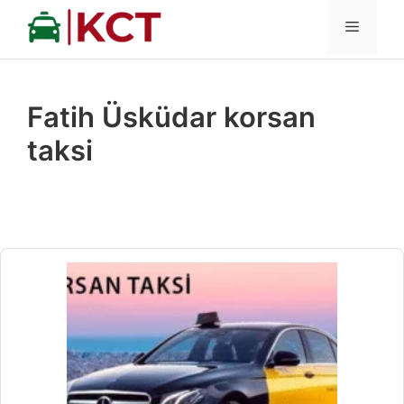
İçeriğe
MENÜ
atla
Fatih Üsküdar korsan
taksi