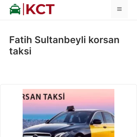
İçeriğe
MENÜ
atla
Fatih Sultanbeyli korsan
taksi