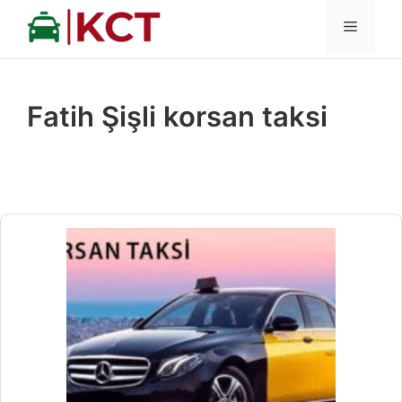
İçeriğe
MENÜ
atla
Fatih Şişli korsan taksi