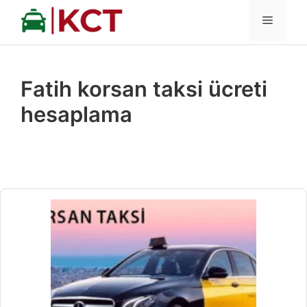
İçeriğe
MENÜ
atla
Fatih korsan taksi ücreti
hesaplama