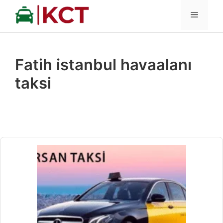
İçeriğe
MENÜ
atla
Fatih istanbul havaalanı
taksi