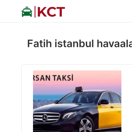
İçeriğe
atla
Fatih istanbul havaal