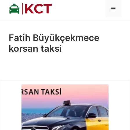
İçeriğe
MENÜ
atla
Fatih Büyükçekmece
korsan taksi