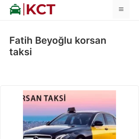
İçeriğe
MENÜ
atla
Fatih Beyoğlu korsan
taksi