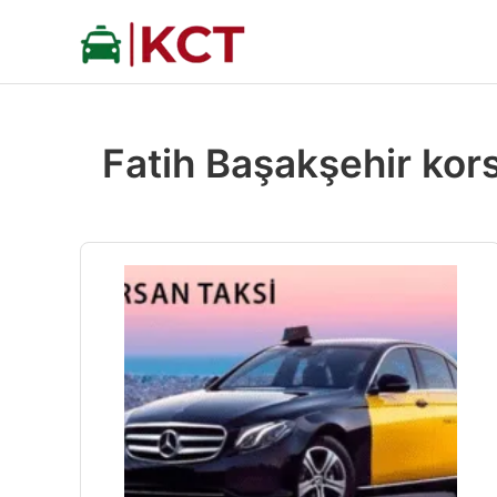
İçeriğe
atla
Fatih Başakşehir kor