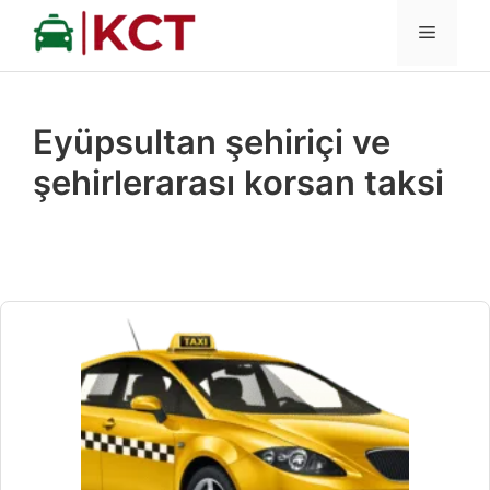
İçeriğe
MENÜ
atla
Eyüpsultan şehiriçi ve
şehirlerarası korsan taksi