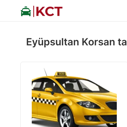
İçeriğe
atla
Eyüpsultan Korsan tak