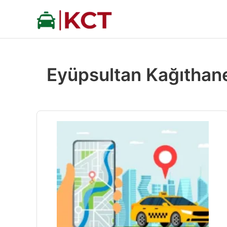
İçeriğe
atla
Eyüpsultan Kağıthane