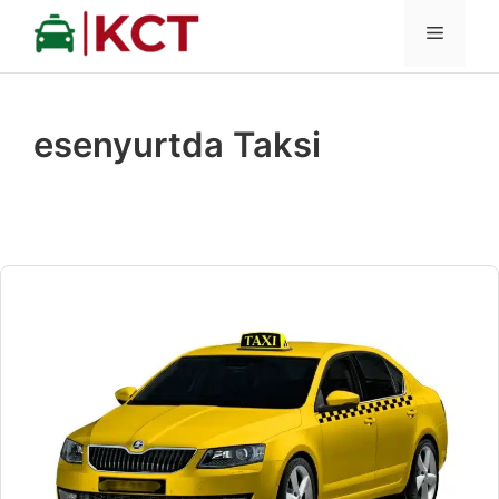
İçeriğe
MENÜ
atla
esenyurtda Taksi